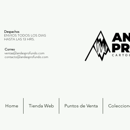
Despachos
ENVIOS TODOS LOS DIAS
HASTA LAS 13 HRS.
Correo
ventas@andesprofundo.com
contacto@andesprofundo.com
Home
Tienda Web
Puntos de Venta
Coleccione