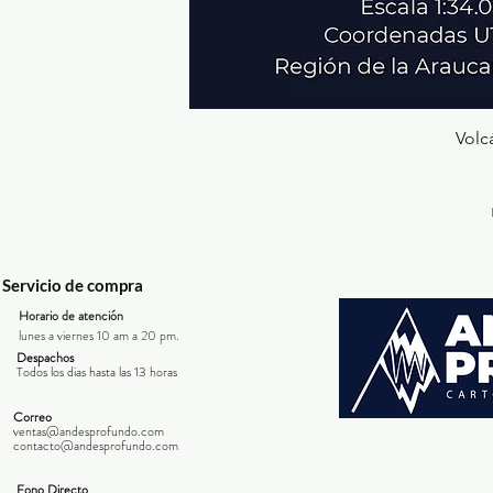
Volc
Servicio de compra
Horario de atención
lunes a viernes 10 am a 20 pm.
Despachos
Todos los dias hasta las 13 horas
Correo
ventas@andesprofundo.com
contacto@andesprofundo.com
Fono Directo