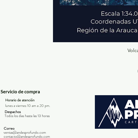
Volc
Servicio de compra
Horario de atención
lunes a viernes 10 am a 20 pm.
Despachos
Todos los dias hasta las 13 horas
Correo
ventas@andesprofundo.com
contacto@andesprofundo.com