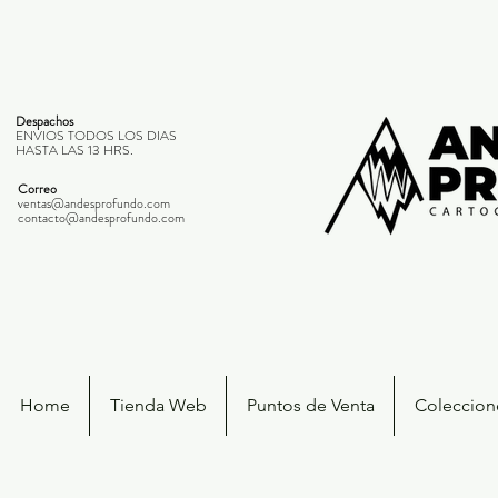
Despachos
ENVIOS TODOS LOS DIAS
HASTA LAS 13 HRS.
Correo
ventas@andesprofundo.com
contacto@andesprofundo.com
Home
Tienda Web
Puntos de Venta
Coleccione