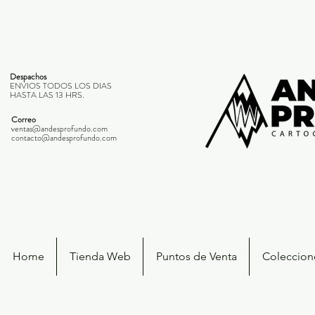
Despachos
ENVIOS TODOS LOS DIAS
HASTA LAS 13 HRS.
Correo
ventas@andesprofundo.com
contacto@andesprofundo.com
Home
Tienda Web
Puntos de Venta
Coleccione