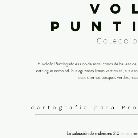
vo
punt
Colecci
El volcán Puntiagudo es uno de esos iconos de belleza de
catalogue como tal. Sus aguzadas lineas verticales, sus esc
esos eternos bosques verdes, hac
cartografía para Pr
​La colección de andinismo 2.0
es lo ulti