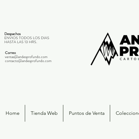
Despachos
ENVIOS TODOS LOS DIAS
HASTA LAS 13 HRS.
Correo
ventas@andesprofundo.com
contacto@andesprofundo.com
Home
Tienda Web
Puntos de Venta
Coleccione