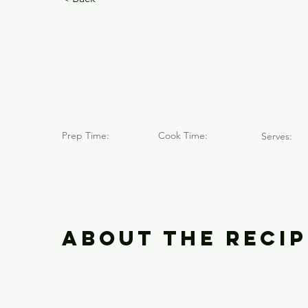
Parque Ce
Castillo 
Prep Time:
Cook Time:
Serves:
About the Recip