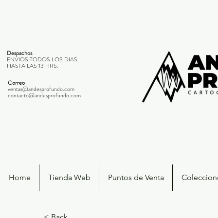
Despachos
ENVIOS TODOS LOS DIAS
HASTA LAS 13 HRS.
Correo
ventas@andesprofundo.com
contacto@andesprofundo.com
Home
Tienda Web
Puntos de Venta
Coleccione
< Back