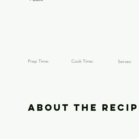
Pack Arau
Andina
Prep Time:
Cook Time:
Serves:
About the Recip