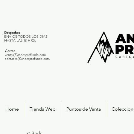
Despachos
ENVIOS TODOS LOS DIAS
HASTA LAS 13 HRS.
Correo
ventas@andesprofundo.com
contacto@andesprofundo.com
Home
Tienda Web
Puntos de Venta
Coleccione
< Back