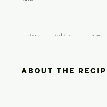
MEGA PACK
Prep Time:
Cook Time:
Serves:
About the Recip