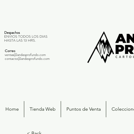
Despachos
ENVIOS TODOS LOS DIAS
HASTA LAS 13 HRS.
Correo
ventas@andesprofundo.com
contacto@andesprofundo.com
Home
Tienda Web
Puntos de Venta
Coleccione
< Back