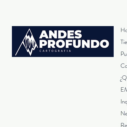
H
Ti
Pu
Co
¿Q
E
In
N
Re