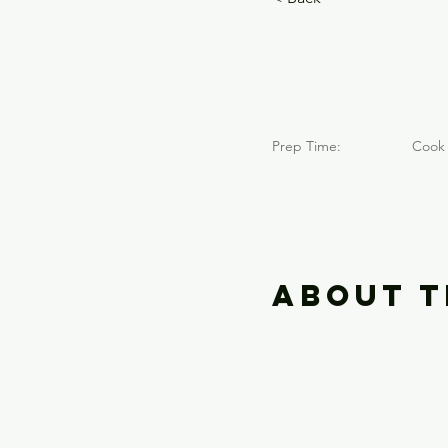
El Mo
Prep Time:
Cook 
About t