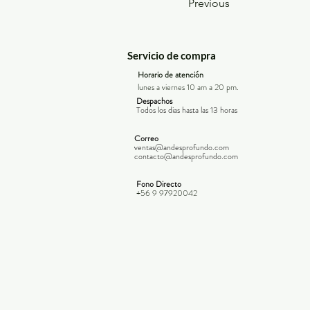
Previous
Servicio de compra
Horario de atención
lunes a viernes 10 am a 20 pm.
Despachos
Todos los dias hasta las 13 horas
Correo
ventas@andesprofundo.com
contacto@andesprofundo.com
Fono Directo
+56 9 97920042