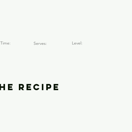
rado (2019)
Time:
Level:
Serves:
he Recipe