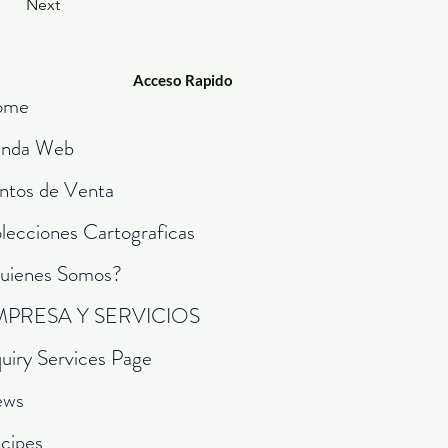
Next
Acceso Rapido
ome
enda Web
ntos de Venta
lecciones Cartograficas
uienes Somos?
MPRESA Y SERVICIOS
quiry Services Page
ews
cipes