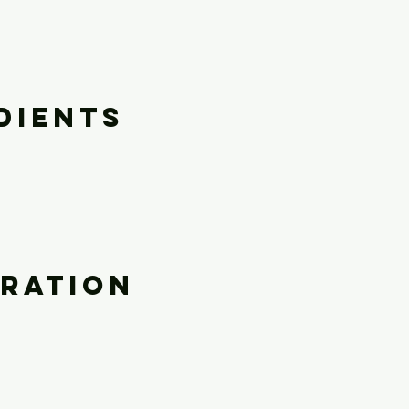
dients
ration