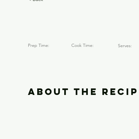
Cerro Ma
Prep Time:
Cook Time:
Serves:
About the Recip