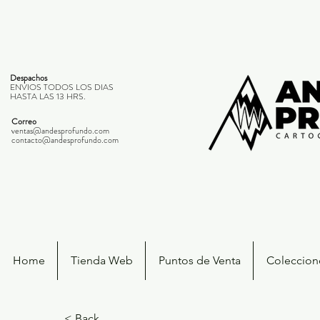
Despachos
ENVIOS TODOS LOS DIAS
HASTA LAS 13 HRS.
Correo
ventas@andesprofundo.com
contacto@andesprofundo.com
Home
Tienda Web
Puntos de Venta
Coleccione
< Back