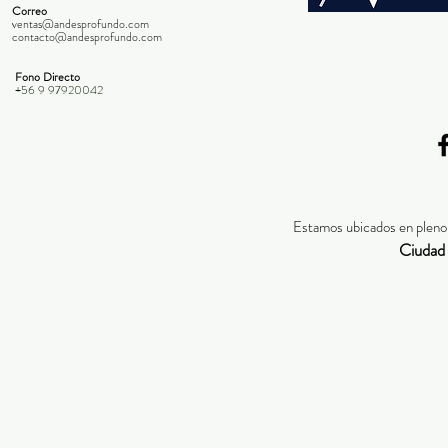
Correo
ventas@andesprofundo.com
contacto@andesprofundo.com
Fono Directo
+56 9 97920042
Estamos ubicados en pleno 
Ciudad