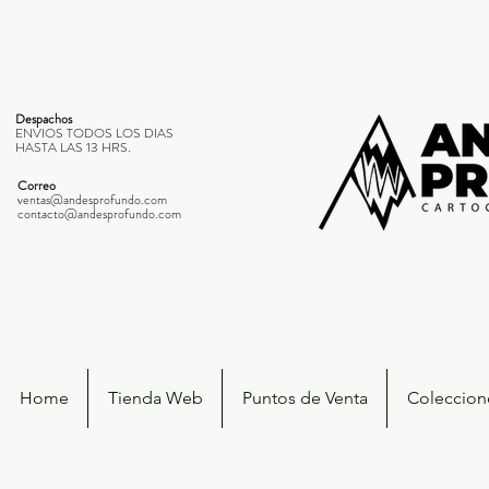
Despachos
ENVIOS TODOS LOS DIAS
HASTA LAS 13 HRS.
Correo
ventas@andesprofundo.com
contacto@andesprofundo.com
Home
Tienda Web
Puntos de Venta
Coleccione