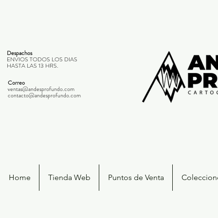
Despachos
ENVIOS TODOS LOS DIAS
HASTA LAS 13 HRS.
Correo
ventas@andesprofundo.com
contacto@andesprofundo.com
Home
Tienda Web
Puntos de Venta
Coleccione