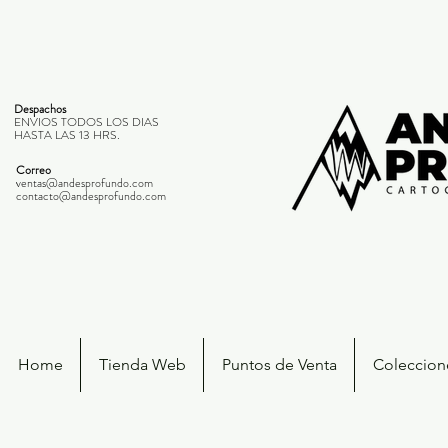
Despachos
ENVIOS TODOS LOS DIAS
HASTA LAS 13 HRS.
Correo
ventas@andesprofundo.com
contacto@andesprofundo.com
Home
Tienda Web
Puntos de Venta
Coleccione