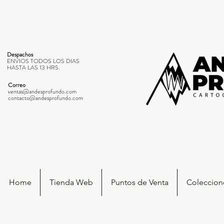
Despachos
ENVIOS TODOS LOS DIAS
HASTA LAS 13 HRS.
Correo
ventas@andesprofundo.com
contacto@andesprofundo.com
Home
Tienda Web
Puntos de Venta
Coleccione