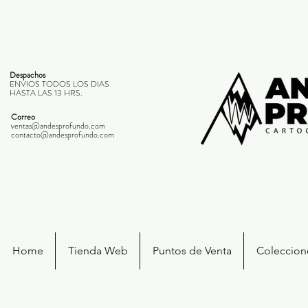
Despachos
ENVIOS TODOS LOS DIAS
HASTA LAS 13 HRS.
Correo
ventas@andesprofundo.com
contacto@andesprofundo.com
Home
Tienda Web
Puntos de Venta
Coleccione